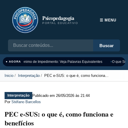
Psicopedagogia
☰ MENU
PORTAL EDUCATIVO
Buscar
Sinônimo de Impedimento: Veja Palavras Equivalentes
O que Sign
● AGORA
Inicio
Interpretação
PEC e-SUS: o que é, como funciona...
Publicado em
26/05/2026 às 21:44
Interpretação
Por
Stéfano Barcellos
PEC e-SUS: o que é, como funciona e
benefícios