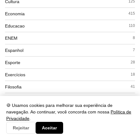
Cultura
125
Economia
415
Educacao
110
ENEM
8
Espanhol
7
Esporte
28
Exercícios
18
Filosofia
41
Física
53
🍪 Usamos cookies para melhorar sua experiência de
Geografia
169
navegação. Ao continuar, você concorda com nossa
Política de
Privacidade
.
Gramática
284
Rejeitar
Aceitar
História
168