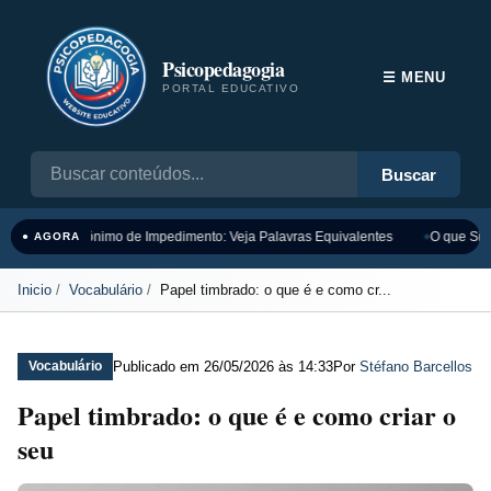
Psicopedagogia
☰ MENU
PORTAL EDUCATIVO
Buscar
Sinônimo de Impedimento: Veja Palavras Equivalentes
O que Sign
● AGORA
Inicio
Vocabulário
Papel timbrado: o que é e como cr...
Publicado em
26/05/2026 às 14:33
Por
Stéfano Barcellos
Vocabulário
Papel timbrado: o que é e como criar o
seu