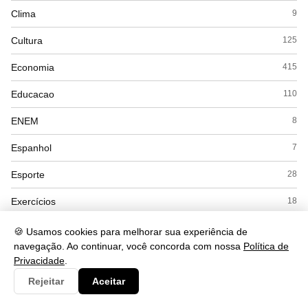
Clima
9
Cultura
125
Economia
415
Educacao
110
ENEM
8
Espanhol
7
Esporte
28
Exercícios
18
Filosofia
41
🍪 Usamos cookies para melhorar sua experiência de
navegação. Ao continuar, você concorda com nossa
Política de
Física
53
Privacidade
.
Rejeitar
Aceitar
Geografia
169