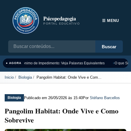
Psicopedagogia
☰ MENU
PORTAL EDUCATIVO
Buscar
Sinônimo de Impedimento: Veja Palavras Equivalentes
O que Sign
● AGORA
Inicio
Biologia
Pangolim Habitat: Onde Vive e Com...
Publicado em
26/05/2026 às 15:40
Por
Stéfano Barcellos
Biologia
Pangolim Habitat: Onde Vive e Como
Sobrevive