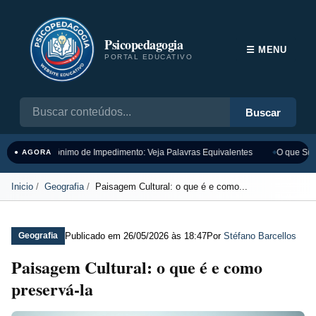
Psicopedagogia
☰ MENU
PORTAL EDUCATIVO
Buscar
Sinônimo de Impedimento: Veja Palavras Equivalentes
O que Sign
● AGORA
Inicio
Geografia
Paisagem Cultural: o que é e como...
Publicado em
26/05/2026 às 18:47
Por
Stéfano Barcellos
Geografia
Paisagem Cultural: o que é e como
preservá-la