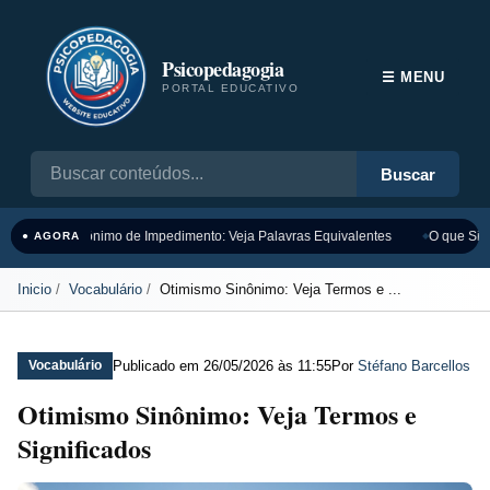
Psicopedagogia
☰ MENU
PORTAL EDUCATIVO
Buscar
Sinônimo de Impedimento: Veja Palavras Equivalentes
O que Sign
● AGORA
Inicio
Vocabulário
Otimismo Sinônimo: Veja Termos e ...
Publicado em
26/05/2026 às 11:55
Por
Stéfano Barcellos
Vocabulário
Otimismo Sinônimo: Veja Termos e
Significados