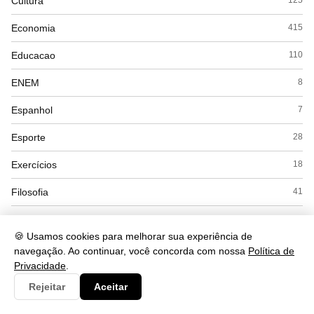
Cultura
125
Economia
415
Educacao
110
ENEM
8
Espanhol
7
Esporte
28
Exercícios
18
Filosofia
41
Física
53
🍪 Usamos cookies para melhorar sua experiência de
Geografia
169
navegação. Ao continuar, você concorda com nossa
Política de
Privacidade
.
Gramática
284
Rejeitar
Aceitar
História
168