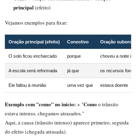
principal
(efeito)
Vejamos exemplos para fixar:
Oração principal (efeito)
Conectivo
Oração subordin
O solo ficou encharcado
porque
choveu a noite int
A escola será reformada
já que
os recursos fora
Ele faltou à reunião
uma vez que
estava doente
Exemplo com "como" no início:
Como
> "
o trânsito
estava intenso, chegamos atrasados."
Aqui, a causa (trânsito intenso) aparece primeiro, seguida
do efeito (chegada atrasada).