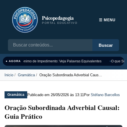
Psicopedagogia
☰ MENU
PORTAL EDUCATIVO
Buscar
Sinônimo de Impedimento: Veja Palavras Equivalentes
O que Sign
● AGORA
Inicio
Gramática
Oração Subordinada Adverbial Caus...
Publicado em
26/05/2026 às 13:11
Por
Stéfano Barcellos
Gramática
Oração Subordinada Adverbial Causal:
Guia Prático