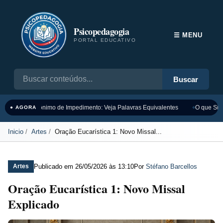
Psicopedagogia
☰ MENU
PORTAL EDUCATIVO
Buscar
Sinônimo de Impedimento: Veja Palavras Equivalentes
O que Sign
● AGORA
Inicio
Artes
Oração Eucarística 1: Novo Missal...
Publicado em
26/05/2026 às 13:10
Por
Stéfano Barcellos
Artes
Oração Eucarística 1: Novo Missal
Explicado