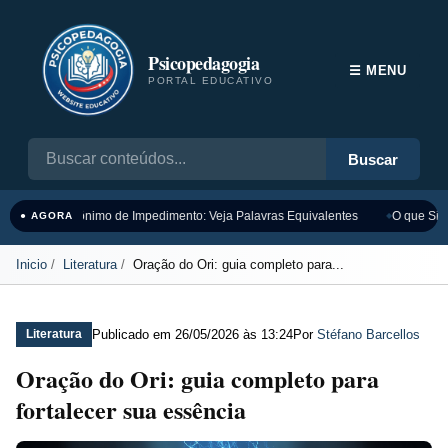
Psicopedagogia
☰ MENU
PORTAL EDUCATIVO
Buscar
Sinônimo de Impedimento: Veja Palavras Equivalentes
O que Sign
● AGORA
Inicio
Literatura
Oração do Ori: guia completo para...
Publicado em
26/05/2026 às 13:24
Por
Stéfano Barcellos
Literatura
Oração do Ori: guia completo para
fortalecer sua essência