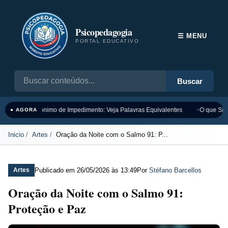
Psicopedagogia
☰ MENU
PORTAL EDUCATIVO
Buscar
Sinônimo de Impedimento: Veja Palavras Equivalentes
O que Sign
● AGORA
Inicio
Artes
Oração da Noite com o Salmo 91: P...
Publicado em
26/05/2026 às 13:49
Por
Stéfano Barcellos
Artes
Oração da Noite com o Salmo 91:
Proteção e Paz