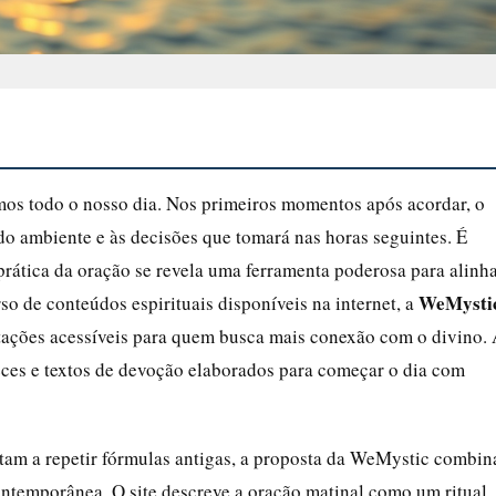
ímos todo o nosso dia. Nos primeiros momentos após acordar, o
s do ambiente e às decisões que tomará nas horas seguintes. É
 prática da oração se revela uma ferramenta poderosa para alinh
WeMysti
so de conteúdos espirituais disponíveis na internet, a
tações acessíveis para quem busca mais conexão com o divino.
es e textos de devoção elaborados para começar o dia com
itam a repetir fórmulas antigas, a proposta da WeMystic combin
ntemporânea. O site descreve a oração matinal como um ritual