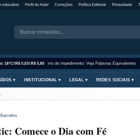
o educativo.
Perfil do Autor
Correções
Política Editorial
Privacidade
Sinônimo de Impedimento: Veja Palavras Equivalentes
o: 18°C
$
R$ 5,03
€
R$ 5,85
ÚDOS ▾
INSTITUCIONAL ▾
LEGAL ▾
REDES SOCIAIS ▾
..
 Barcellos
c: Comece o Dia com Fé