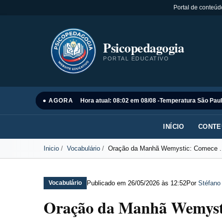
Portal de conteúd
Psicopedagogia
PORTAL EDUCATIVO
● AGORA
Hora atual: 08:02 em 08/08 -
Temperatura São Paul
INÍCIO
CONTE
Inicio
Vocabulário
Oração da Manhã Wemystic: Comece .
Publicado em
26/05/2026 às 12:52
Por
Stéfano
Vocabulário
Oração da Manhã Wemysti