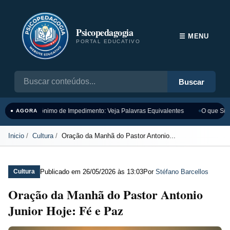
Psicopedagogia
☰ MENU
PORTAL EDUCATIVO
Buscar
Sinônimo de Impedimento: Veja Palavras Equivalentes
O que Sign
● AGORA
Inicio
Cultura
Oração da Manhã do Pastor Antonio...
Publicado em
26/05/2026 às 13:03
Por
Stéfano Barcellos
Cultura
Oração da Manhã do Pastor Antonio
Junior Hoje: Fé e Paz