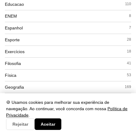
Educacao
110
ENEM
8
Espanhol
7
Esporte
28
Exercícios
18
Filosofia
41
Física
53
Geografia
169
Gramática
284
🍪 Usamos cookies para melhorar sua experiência de
navegação. Ao continuar, você concorda com nossa
Política de
História
168
Privacidade
.
Inglês
56
Rejeitar
Aceitar
Interpretação
56