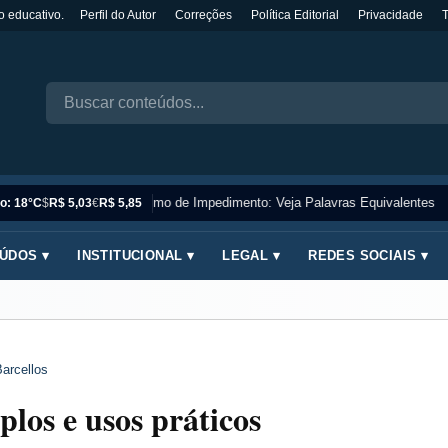
o educativo.
Perfil do Autor
Correções
Política Editorial
Privacidade
Sinônimo de Impedimento: Veja Palavras Equivalentes
o: 18°C
$
R$ 5,03
€
R$ 5,85
ÚDOS ▾
INSTITUCIONAL ▾
LEGAL ▾
REDES SOCIAIS ▾
arcellos
los e usos práticos