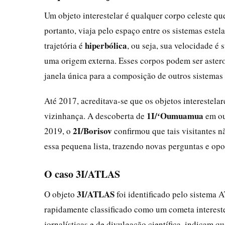
Um objeto interestelar é qualquer corpo celeste qu
portanto, viaja pelo espaço entre os sistemas este
hiperbólica
trajetória é
, ou seja, sua velocidade é
uma origem externa. Esses corpos podem ser astero
janela única para a composição de outros sistemas 
Até 2017, acreditava-se que os objetos interestel
1I/ʻOumuamua
vizinhança. A descoberta de
em ou
2I/Borisov
2019, o
confirmou que tais visitantes 
essa pequena lista, trazendo novas perguntas e opo
O caso 3I/ATLAS
3I/ATLAS
O objeto
foi identificado pelo sistema 
rapidamente classificado como um cometa intereste
jornalísticas e de divulgação científica, indicam q