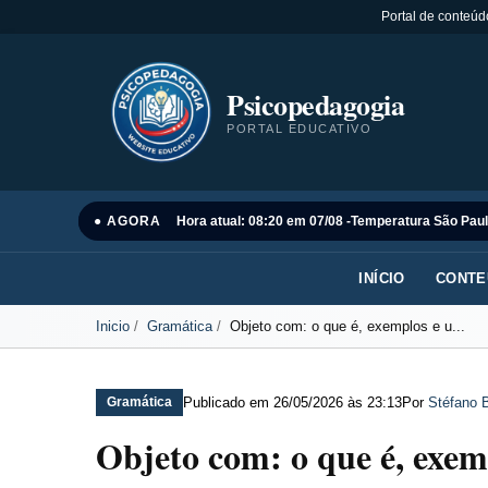
Portal de conteúd
Psicopedagogia
PORTAL EDUCATIVO
● AGORA
Hora atual: 08:20 em 07/08 -
Temperatura São Paul
INÍCIO
CONTE
Inicio
Gramática
Objeto com: o que é, exemplos e u...
Publicado em
26/05/2026 às 23:13
Por
Stéfano B
Gramática
Objeto com: o que é, exemp