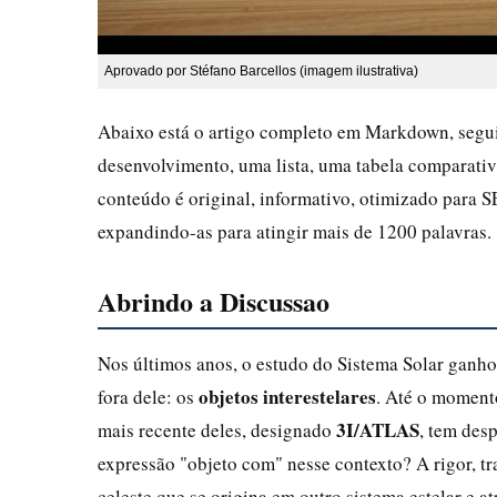
Aprovado por Stéfano Barcellos (imagem ilustrativa)
Abaixo está o artigo completo em Markdown, seguin
desenvolvimento, uma lista, uma tabela comparativ
conteúdo é original, informativo, otimizado para S
expandindo-as para atingir mais de 1200 palavras.
Abrindo a Discussao
Nos últimos anos, o estudo do Sistema Solar ganh
objetos interestelares
fora dele: os
. Até o momento
3I/ATLAS
mais recente deles, designado
, tem des
expressão "objeto com" nesse contexto? A rigor, t
celeste que se origina em outro sistema estelar e a