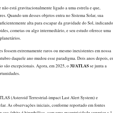
e não está gravitacionalmente ligado a uma estrela e que,
lares. Quando um desses objetos entra no Sistema Solar, sua
 suficientemente alta para escapar da gravidade do Sol, indicand
ides, cometas ou algo intermediário, e seu estudo oferece uma
planetários.
ares fossem extremamente raros ou mesmo inexistentes em nossa
tubro daquele ano mudou esse paradigma. Dois anos depois, 
3I/ATLAS
não são excepcionais. Agora, em 2025, o
se junta a
rtunidades.
ATLAS (Asteroid Terrestrial-impact Last Alert System) e
lar. As observações iniciais, conforme reportado em fontes
ue sua órbita é hiperbólica, com uma excentricidade superior a 1