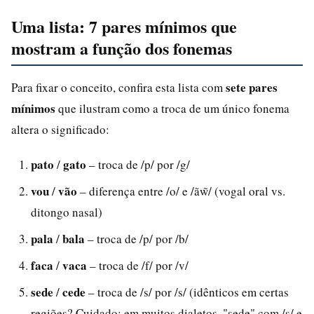
Uma lista: 7 pares mínimos que
mostram a função dos fonemas
sete pares
Para fixar o conceito, confira esta lista com
mínimos
que ilustram como a troca de um único fonema
altera o significado:
pato
gato
/
– troca de /p/ por /g/
vou
vão
/
– diferença entre /o/ e /ãw̃/ (vogal oral vs.
ditongo nasal)
pala
bala
/
– troca de /p/ por /b/
faca
vaca
/
– troca de /f/ por /v/
sede
cede
/
– troca de /s/ por /s/ (idênticos em certas
regiões? Cuidado: em muitos dialetos, "sede" com /s/ e