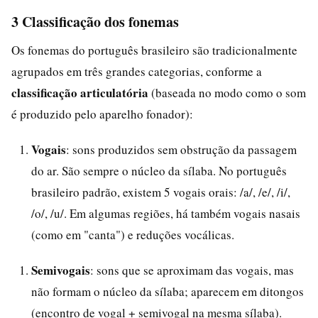
3 Classificação dos fonemas
Os fonemas do português brasileiro são tradicionalmente
agrupados em três grandes categorias, conforme a
classificação articulatória
(baseada no modo como o som
é produzido pelo aparelho fonador):
Vogais
: sons produzidos sem obstrução da passagem
do ar. São sempre o núcleo da sílaba. No português
brasileiro padrão, existem 5 vogais orais: /a/, /e/, /i/,
/o/, /u/. Em algumas regiões, há também vogais nasais
(como em "canta") e reduções vocálicas.
Semivogais
: sons que se aproximam das vogais, mas
não formam o núcleo da sílaba; aparecem em ditongos
(encontro de vogal + semivogal na mesma sílaba).