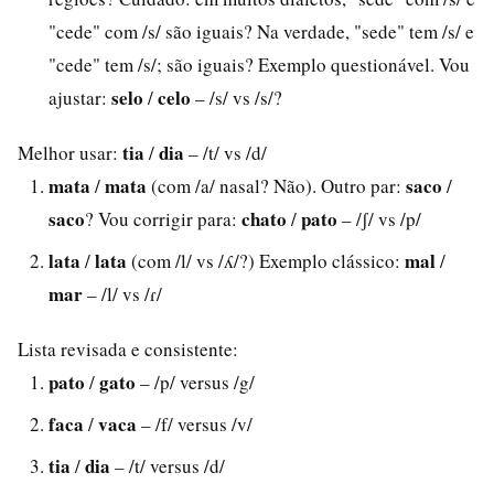
"cede" com /s/ são iguais? Na verdade, "sede" tem /s/ e
"cede" tem /s/; são iguais? Exemplo questionável. Vou
selo
celo
ajustar:
/
– /s/ vs /s/?
tia
dia
Melhor usar:
/
– /t/ vs /d/
mata
mata
saco
/
(com /a/ nasal? Não). Outro par:
/
saco
chato
pato
? Vou corrigir para:
/
– /ʃ/ vs /p/
lata
lata
mal
/
(com /l/ vs /ʎ/?) Exemplo clássico:
/
mar
– /l/ vs /ɾ/
Lista revisada e consistente:
pato
gato
/
– /p/ versus /g/
faca
vaca
/
– /f/ versus /v/
tia
dia
/
– /t/ versus /d/