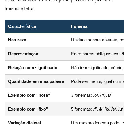
fonema e letra:
Característica
Fonema
Natureza
Unidade sonora abstrata, perte
Representação
Entre barras oblíquas, ex.: /k/
Relação com significado
Não tem significado próprio; se
Quantidade em uma palavra
Pode ser menor, igual ou maio
Exemplo com "hora"
3 fonemas: /o/, /r/, /a/
Exemplo com "fixo"
5 fonemas: /f/, /i/, /k/, /s/, /u/
Variação dialetal
Um mesmo fonema pode ter rea