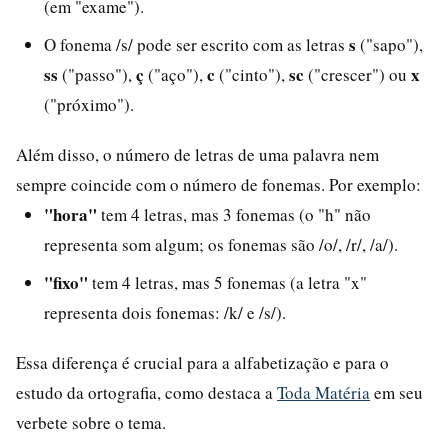
(em "exame").
s
O fonema /s/ pode ser escrito com as letras
("sapo"),
ss
ç
c
sc
x
("passo"),
("aço"),
("cinto"),
("crescer") ou
("próximo").
Além disso, o número de letras de uma palavra nem
sempre coincide com o número de fonemas. Por exemplo:
"hora"
tem 4 letras, mas 3 fonemas (o "h" não
representa som algum; os fonemas são /o/, /r/, /a/).
"fixo"
tem 4 letras, mas 5 fonemas (a letra "x"
representa dois fonemas: /k/ e /s/).
Essa diferença é crucial para a alfabetização e para o
estudo da ortografia, como destaca a
Toda Matéria
em seu
verbete sobre o tema.