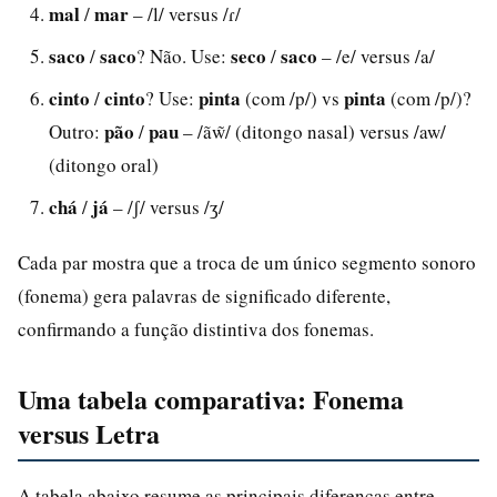
mal
mar
/
– /l/ versus /ɾ/
saco
saco
seco
saco
/
? Não. Use:
/
– /e/ versus /a/
cinto
cinto
pinta
pinta
/
? Use:
(com /p/) vs
(com /p/)?
pão
pau
Outro:
/
– /ãw̃/ (ditongo nasal) versus /aw/
(ditongo oral)
chá
já
/
– /ʃ/ versus /ʒ/
Cada par mostra que a troca de um único segmento sonoro
(fonema) gera palavras de significado diferente,
confirmando a função distintiva dos fonemas.
Uma tabela comparativa: Fonema
versus Letra
A tabela abaixo resume as principais diferenças entre