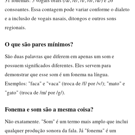
31 fonemas: 5 vogais orais (/a/, /e/, /i/, /o/, /u/) e 26
consoantes. Essa contagem pode variar conforme o dialeto
e a inclusão de vogais nasais, ditongos e outros sons
regionais.
O que são pares mínimos?
São duas palavras que diferem em apenas um som e
possuem significados diferentes. Eles servem para
demonstrar que esse som é um fonema na língua.
Exemplos: "faca" e "vaca" (troca de /f/ por /v/); "mato" e
"gato" (troca de /m/ por /g/).
Fonema e som são a mesma coisa?
Não exatamente. "Som" é um termo mais amplo que inclui
qualquer produção sonora da fala. Já "fonema" é um