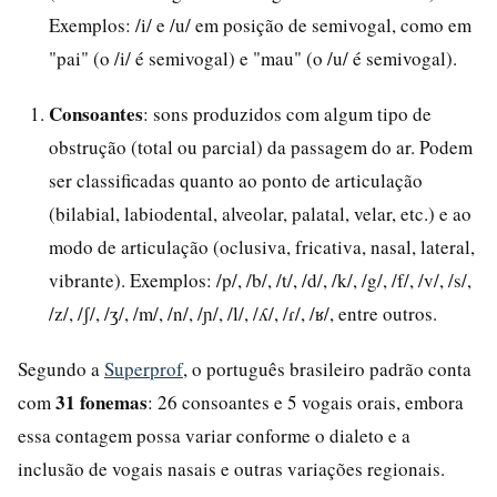
Exemplos: /i/ e /u/ em posição de semivogal, como em
"pai" (o /i/ é semivogal) e "mau" (o /u/ é semivogal).
Consoantes
: sons produzidos com algum tipo de
obstrução (total ou parcial) da passagem do ar. Podem
ser classificadas quanto ao ponto de articulação
(bilabial, labiodental, alveolar, palatal, velar, etc.) e ao
modo de articulação (oclusiva, fricativa, nasal, lateral,
vibrante). Exemplos: /p/, /b/, /t/, /d/, /k/, /g/, /f/, /v/, /s/,
/z/, /ʃ/, /ʒ/, /m/, /n/, /ɲ/, /l/, /ʎ/, /ɾ/, /ʁ/, entre outros.
Segundo a
Superprof
, o português brasileiro padrão conta
31 fonemas
com
: 26 consoantes e 5 vogais orais, embora
essa contagem possa variar conforme o dialeto e a
inclusão de vogais nasais e outras variações regionais.