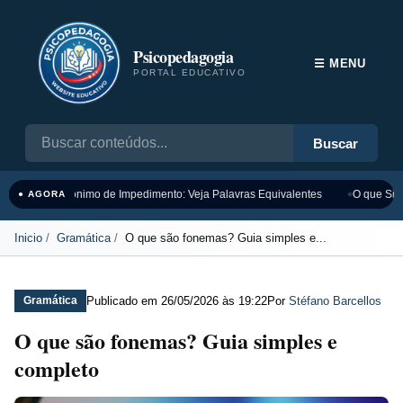
Psicopedagogia
☰ MENU
PORTAL EDUCATIVO
Buscar
Sinônimo de Impedimento: Veja Palavras Equivalentes
O que Sign
● AGORA
Inicio
Gramática
O que são fonemas? Guia simples e...
Publicado em
26/05/2026 às 19:22
Por
Stéfano Barcellos
Gramática
O que são fonemas? Guia simples e
completo