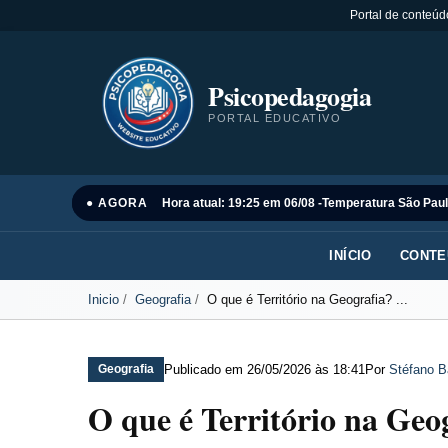
Portal de conteúd
Psicopedagogia
PORTAL EDUCATIVO
● AGORA
Hora atual: 19:25 em 06/08 -
Temperatura São Paul
INÍCIO
CONTE
Inicio
Geografia
O que é Território na Geografia? ...
Publicado em
26/05/2026 às 18:41
Por
Stéfano B
Geografia
O que é Território na Ge