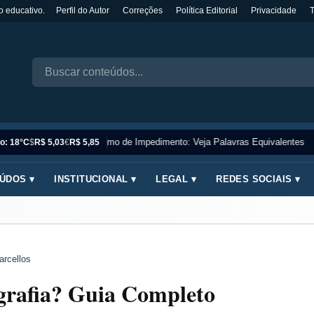
o educativo.
Perfil do Autor
Correções
Política Editorial
Privacidade
Sinônimo de Impedimento: Veja Palavras Equivalentes
o: 18°C
$
R$ 5,03
€
R$ 5,85
ÚDOS ▾
INSTITUCIONAL ▾
LEGAL ▾
REDES SOCIAIS ▾
arcellos
ografia? Guia Completo