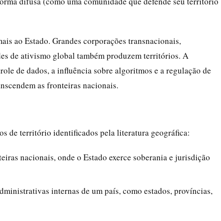
e forma difusa (como uma comunidade que defende seu território
 mais ao Estado. Grandes corporações transnacionais,
edes de ativismo global também produzem territórios. A
trole de dados, a influência sobre algoritmos e a regulação de
anscendem as fronteiras nacionais.
s de território identificados pela literatura geográfica:
teiras nacionais, onde o Estado exerce soberania e jurisdição
dministrativas internas de um país, como estados, províncias,