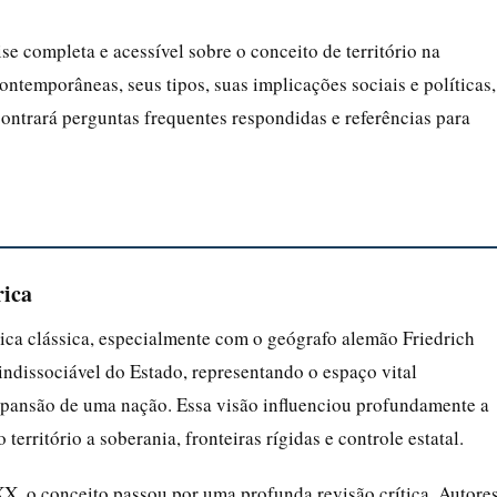
se completa e acessível sobre o conceito de território na
ontemporâneas, seus tipos, suas implicações sociais e políticas,
contrará perguntas frequentes respondidas e referências para
rica
ítica clássica, especialmente com o geógrafo alemão Friedrich
a indissociável do Estado, representando o espaço vital
xpansão de uma nação. Essa visão influenciou profundamente a
território a soberania, fronteiras rígidas e controle estatal.
XX, o conceito passou por uma profunda revisão crítica. Autore