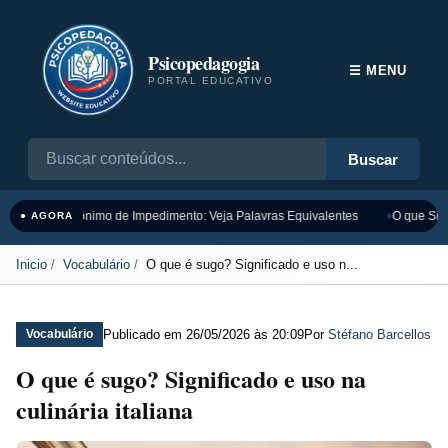
Psicopedagogia
☰ MENU
PORTAL EDUCATIVO
Buscar
Sinônimo de Impedimento: Veja Palavras Equivalentes
O que Sign
● AGORA
Inicio
Vocabulário
O que é sugo? Significado e uso n...
Publicado em
26/05/2026 às 20:09
Por
Stéfano Barcellos
Vocabulário
O que é sugo? Significado e uso na
culinária italiana