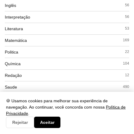
Inglês
56
Interpretação
56
Literatura
53
Matemática
169
Politica
22
Química
104
Redação
12
Saude
490
Seguranca
93
🍪 Usamos cookies para melhorar sua experiência de
navegação. Ao continuar, você concorda com nossa
Política de
Simulados
15
Privacidade
.
Sociologia
45
Rejeitar
Aceitar
Tecnologia
430