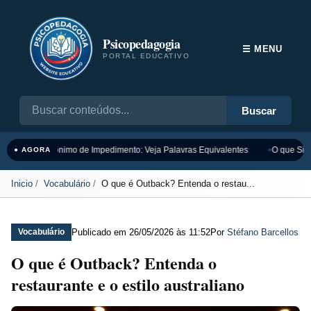
Psicopedagogia
☰ MENU
PORTAL EDUCATIVO
Buscar
Sinônimo de Impedimento: Veja Palavras Equivalentes
O que Sign
● AGORA
Inicio
Vocabulário
O que é Outback? Entenda o restau...
Publicado em
26/05/2026 às 11:52
Por
Stéfano Barcellos
Vocabulário
O que é Outback? Entenda o
restaurante e o estilo australiano