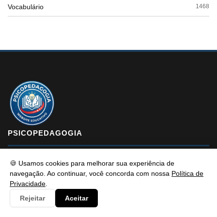
Vocabulário
1468
PSICOPEDAGOGIA
🍪 Usamos cookies para melhorar sua experiência de
Psicopedagogia é um portal de conteúdo educativo e atualizado
navegação. Ao continuar, você concorda com nossa
Política de
com foco em informar e resolver os problemas dos alunos de
Privacidade
.
maneira eficaz. Fique à vontade para entrar em contato, estamos
Rejeitar
Aceitar
sempre pronto a te ouvir.