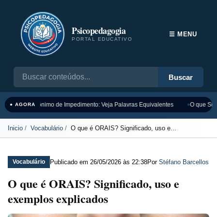
Psicopedagogia
☰ MENU
PORTAL EDUCATIVO
Buscar
Sinônimo de Impedimento: Veja Palavras Equivalentes
O que Sign
● AGORA
Inicio
Vocabulário
O que é ORAIS? Significado, uso e...
Publicado em
26/05/2026 às 22:38
Por
Stéfano Barcellos
Vocabulário
O que é ORAIS? Significado, uso e
exemplos explicados