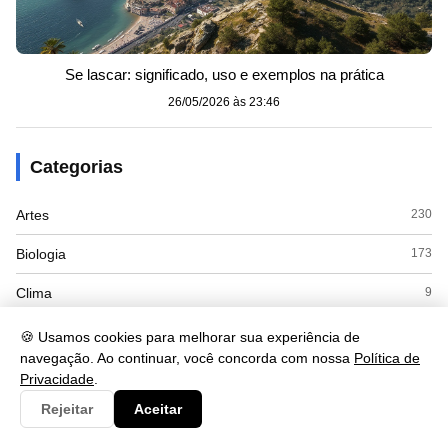
Se lascar: significado, uso e exemplos na prática
26/05/2026 às 23:46
Categorias
Artes
230
Biologia
173
Clima
9
Cultura
125
🍪 Usamos cookies para melhorar sua experiência de
navegação. Ao continuar, você concorda com nossa
Política de
Economia
415
Privacidade
.
Rejeitar
Aceitar
Educacao
110