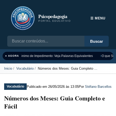
Psicopedagogia
☰ MENU
PORTAL EDUCATIVO
Buscar
Sinônimo de Impedimento: Veja Palavras Equivalentes
O que Sign
● AGORA
Inicio
Vocabulário
Números dos Meses: Guia Completo ...
Publicado em
26/05/2026 às 13:05
Por
Stéfano Barcellos
Vocabulário
Números dos Meses: Guia Completo e
Fácil