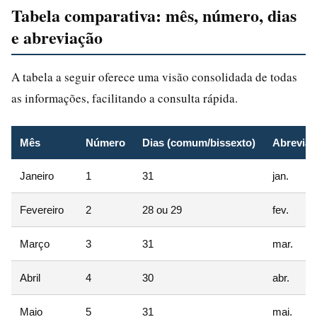
Tabela comparativa: mês, número, dias
e abreviação
A tabela a seguir oferece uma visão consolidada de todas
as informações, facilitando a consulta rápida.
Mês
Número
Dias (comum/bissexto)
Abrevia
Janeiro
1
31
jan.
Fevereiro
2
28 ou 29
fev.
Março
3
31
mar.
Abril
4
30
abr.
Maio
5
31
mai.