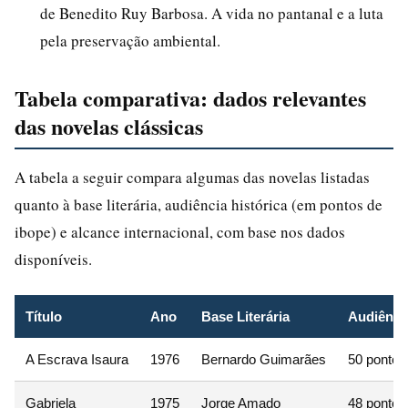
de Benedito Ruy Barbosa. A vida no pantanal e a luta
pela preservação ambiental.
Tabela comparativa: dados relevantes
das novelas clássicas
A tabela a seguir compara algumas das novelas listadas
quanto à base literária, audiência histórica (em pontos de
ibope) e alcance internacional, com base nos dados
disponíveis.
Título
Ano
Base Literária
Audiênci
A Escrava Isaura
1976
Bernardo Guimarães
50 pontos
Gabriela
1975
Jorge Amado
48 pontos