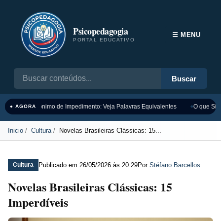
Psicopedagogia
☰ MENU
PORTAL EDUCATIVO
Buscar
Sinônimo de Impedimento: Veja Palavras Equivalentes
O que Sign
● AGORA
Inicio
Cultura
Novelas Brasileiras Clássicas: 15...
Publicado em
26/05/2026 às 20:29
Por
Stéfano Barcellos
Cultura
Novelas Brasileiras Clássicas: 15
Imperdíveis