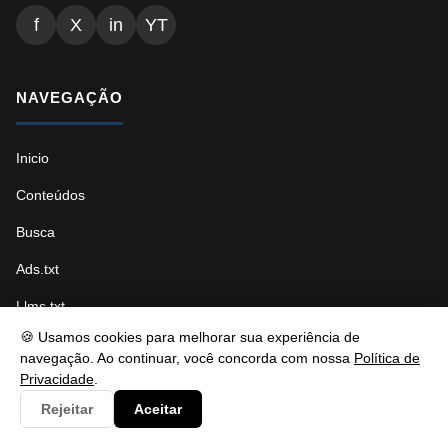
f
X
in
YT
NAVEGAÇÃO
Inicio
Conteúdos
Busca
Ads.txt
Llms.txt
🍪 Usamos cookies para melhorar sua experiência de
Robots.txt
navegação. Ao continuar, você concorda com nossa
Política de
Privacidade
.
Sitemap Índice
Rejeitar
Aceitar
Sitemap Páginas