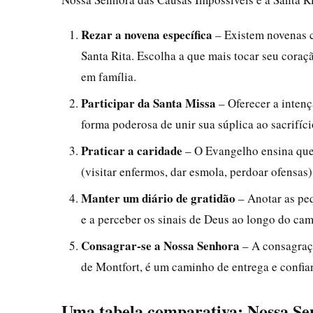
Rezar a novena específica
– Existem novenas c
Santa Rita. Escolha a que mais tocar seu cora
em família.
Participar da Santa Missa
– Oferecer a intenç
forma poderosa de unir sua súplica ao sacrifíci
Praticar a caridade
– O Evangelho ensina que 
(visitar enfermos, dar esmola, perdoar ofensas)
Manter um diário de gratidão
– Anotar as peq
e a perceber os sinais de Deus ao longo do ca
Consagrar-se a Nossa Senhora
– A consagraçã
de Montfort, é um caminho de entrega e confian
Uma tabela comparativa: Nossa Sen