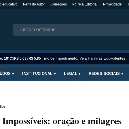
o educativo.
Perfil do Autor
Correções
Política Editorial
Privacidade
Sinônimo de Impedimento: Veja Palavras Equivalentes
o: 18°C
$
R$ 5,03
€
R$ 5,85
ÚDOS ▾
INSTITUCIONAL ▾
LEGAL ▾
REDES SOCIAIS ▾
llos
Impossíveis: oração e milagres