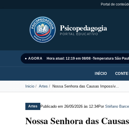
Portal de conteúd
Psicopedagogia
PORTAL EDUCATIVO
● AGORA
Hora atual: 12:19 em 08/08 -
Temperatura São Paul
INÍCIO
CONTE
Inicio
Artes
Nossa Senhora das Causas Impossív...
Publicado em
26/05/2026 às 12:34
Por
Stéfano Barce
Artes
Nossa Senhora das Causas 