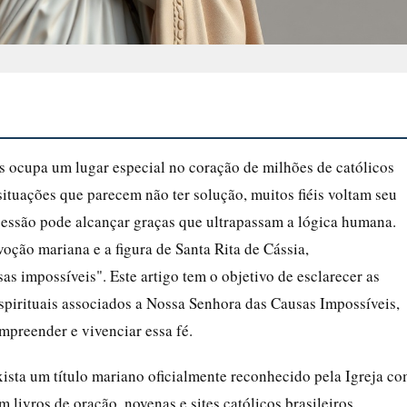
 ocupa um lugar especial no coração de milhões de católicos
ituações que parecem não ter solução, muitos fiéis voltam seu
cessão pode alcançar graças que ultrapassam a lógica humana.
oção mariana e a figura de Santa Rita de Cássia,
s impossíveis". Este artigo tem o objetivo de esclarecer as
 espirituais associados a Nossa Senhora das Causas Impossíveis,
preender e vivenciar essa fé.
ista um título mariano oficialmente reconhecido pela Igreja c
ivros de oração, novenas e sites católicos brasileiros.