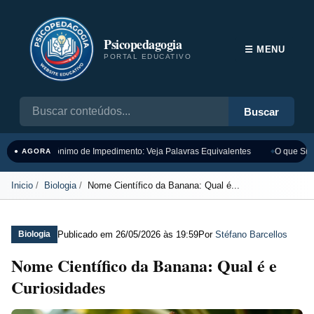
Psicopedagogia
☰ MENU
PORTAL EDUCATIVO
Buscar
Sinônimo de Impedimento: Veja Palavras Equivalentes
O que Sign
● AGORA
Inicio
Biologia
Nome Científico da Banana: Qual é...
Publicado em
26/05/2026 às 19:59
Por
Stéfano Barcellos
Biologia
Nome Científico da Banana: Qual é e
Curiosidades