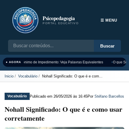
Psicopedagogia
☰ MENU
PORTAL EDUCATIVO
Buscar
Sinônimo de Impedimento: Veja Palavras Equivalentes
O que Sign
● AGORA
Inicio
Vocabulário
Nohall Significado: O que é e com...
Publicado em
26/05/2026 às 16:45
Por
Stéfano Barcellos
Vocabulário
Nohall Significado: O que é e como usar
corretamente