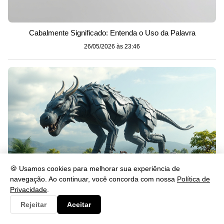
Cabalmente Significado: Entenda o Uso da Palavra
26/05/2026 às 23:46
🍪 Usamos cookies para melhorar sua experiência de
navegação. Ao continuar, você concorda com nossa
Política de
Privacidade
.
Gerou: Significado, Uso e Exemplos na Língua Portuguesa
Rejeitar
Aceitar
26/05/2026 às 23:46