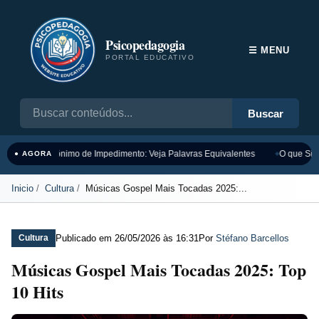
Psicopedagogia
☰ MENU
PORTAL EDUCATIVO
Buscar
Sinônimo de Impedimento: Veja Palavras Equivalentes
O que Sign
● AGORA
Inicio
Cultura
Músicas Gospel Mais Tocadas 2025:...
Publicado em
26/05/2026 às 16:31
Por
Stéfano Barcellos
Cultura
Músicas Gospel Mais Tocadas 2025: Top
10 Hits