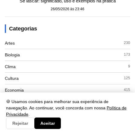
Se lascar: significado, uso e exemplos na prática
26/05/2026 às 23:46
Categorias
Artes
230
Biologia
173
Clima
9
Cultura
125
Economia
415
🍪 Usamos cookies para melhorar sua experiência de
Educacao
110
navegação. Ao continuar, você concorda com nossa
Política de
ENEM
8
Privacidade
.
Rejeitar
Aceitar
Espanhol
7