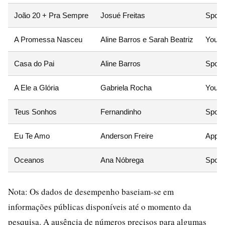
João 20 + Pra Sempre
Josué Freitas
Spotif
A Promessa Nasceu
Aline Barros e Sarah Beatriz
YouTu
Casa do Pai
Aline Barros
Spotif
A Ele a Glória
Gabriela Rocha
YouT
Teus Sonhos
Fernandinho
Spotif
Eu Te Amo
Anderson Freire
Apple
Oceanos
Ana Nóbrega
Spotif
Nota: Os dados de desempenho baseiam-se em
informações públicas disponíveis até o momento da
pesquisa. A ausência de números precisos para algumas