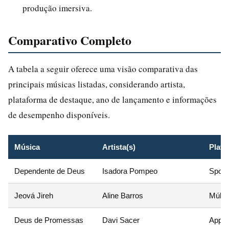
produção imersiva.
Comparativo Completo
A tabela a seguir oferece uma visão comparativa das
principais músicas listadas, considerando artista,
plataforma de destaque, ano de lançamento e informações
de desempenho disponíveis.
Música
Artista(s)
Plata
Dependente de Deus
Isadora Pompeo
Spotif
Jeová Jireh
Aline Barros
Múltip
Deus de Promessas
Davi Sacer
Apple