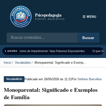
Psicopedagogia
☰ MENU
PORTAL EDUCATIVO
Buscar
Sinônimo de Impedimento: Veja Palavras Equivalentes
O que Sign
● AGORA
Inicio
Vocabulário
Monoparental: Significado e Exemp...
Publicado em
26/05/2026 às 11:21
Por
Stéfano Barcellos
Vocabulário
Monoparental: Significado e Exemplos
de Família