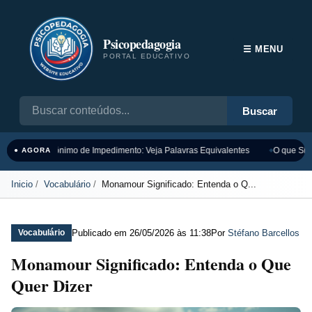
Psicopedagogia
☰ MENU
PORTAL EDUCATIVO
Buscar
Sinônimo de Impedimento: Veja Palavras Equivalentes
O que Sign
● AGORA
Inicio
Vocabulário
Monamour Significado: Entenda o Q...
Publicado em
26/05/2026 às 11:38
Por
Stéfano Barcellos
Vocabulário
Monamour Significado: Entenda o Que
Quer Dizer