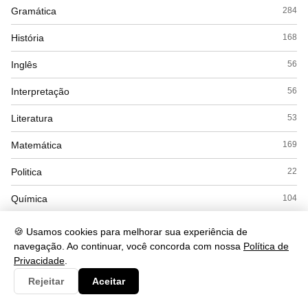
Gramática
284
História
168
Inglês
56
Interpretação
56
Literatura
53
Matemática
169
Politica
22
Química
104
Redação
12
🍪 Usamos cookies para melhorar sua experiência de
navegação. Ao continuar, você concorda com nossa
Política de
Saude
490
Privacidade
.
Seguranca
93
Rejeitar
Aceitar
Simulados
15