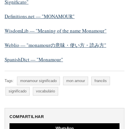
Significato"
Definitions.net — "MONAMOUR"
WisdomLib — "Meaning of the name Monamour"
Weblio — "monamourの意味・使い方・読み方"
SpanishDict — "Monamour"
Tags:
monamour significado
mon amour
francês
significado
vocabulário
COMPARTILHAR
WhatsApp