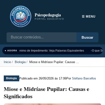
Psicopedagogia
☰ MENU
PORTAL EDUCATIVO
Buscar
Sinônimo de Impedimento: Veja Palavras Equivalentes
O que Sign
● AGORA
Inicio
Biologia
Miose e Midríase Pupilar: Causas ...
Publicado em
26/05/2026 às 17:06
Por
Stéfano Barcellos
Biologia
Miose e Midríase Pupilar: Causas e
Significados