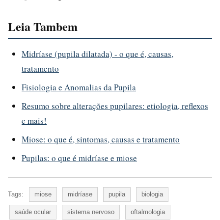
Leia Tambem
Midríase (pupila dilatada) - o que é, causas,
tratamento
Fisiologia e Anomalias da Pupila
Resumo sobre alterações pupilares: etiologia, reflexos
e mais!
Miose: o que é, sintomas, causas e tratamento
Pupilas: o que é midríase e miose
Tags:
miose
midríase
pupila
biologia
saúde ocular
sistema nervoso
oftalmologia