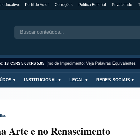
o educativo.
Perfil do Autor
Correções
Política Editorial
Privacidade
Sinônimo de Impedimento: Veja Palavras Equivalentes
o: 18°C
$
R$ 5,03
€
R$ 5,85
ÚDOS ▾
INSTITUCIONAL ▾
LEGAL ▾
REDES SOCIAIS ▾
llos
na Arte e no Renascimento