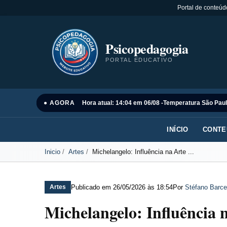
Portal de conteúd
Psicopedagogia
PORTAL EDUCATIVO
● AGORA
Hora atual: 14:04 em 06/08 -
Temperatura São Paul
INÍCIO
CONTE
Inicio
Artes
Michelangelo: Influência na Arte ...
Publicado em
26/05/2026 às 18:54
Por
Stéfano Barce
Artes
Michelangelo: Influência 