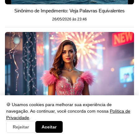
Sinônimo de Impedimento: Veja Palavras Equivalentes
26/05/2026 às 23:46
🍪 Usamos cookies para melhorar sua experiência de
navegação. Ao continuar, você concorda com nossa
Política de
O que Significa Passar o Ano Novo de Rosa?
Privacidade
.
26/05/2026 às 23:46
Rejeitar
Aceitar