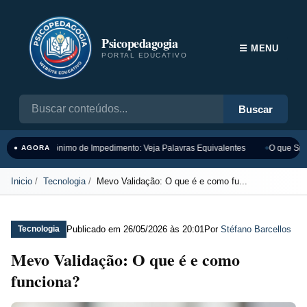
Psicopedagogia
☰ MENU
PORTAL EDUCATIVO
Buscar
Sinônimo de Impedimento: Veja Palavras Equivalentes
O que Sign
● AGORA
Inicio
Tecnologia
Mevo Validação: O que é e como fu...
Publicado em
26/05/2026 às 20:01
Por
Stéfano Barcellos
Tecnologia
Mevo Validação: O que é e como
funciona?