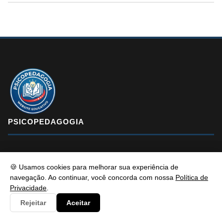
PSICOPEDAGOGIA
Psicopedagogia é um portal de conteúdo educativo e atualizado
🍪 Usamos cookies para melhorar sua experiência de
com foco em informar e resolver os problemas dos alunos de
navegação. Ao continuar, você concorda com nossa
Política de
maneira eficaz. Fique à vontade para entrar em contato, estamos
Privacidade
.
sempre pronto a te ouvir.
Rejeitar
Aceitar
f
X
in
YT