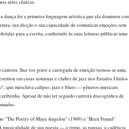
nas artes cênicas.
 a dança foi a primeira linguagem artística que ela dominou co
ostura, sua dicção e sua capacidade de comunicar emoções sem
eridas para a escrita, conferindo às suas leituras públicas uma
cantora. Sua voz grave e carregada de emoção tornou-se uma
resentou em casas noturnas e clubes de jazz nos Estados Unidos
", que mesclava calipso, jazz e blues — gêneros musicais
aribenha. Apesar de não ter seguido carreira discográfica de
lamadas.
omo "The Poetry of Maya Angelou" (1969) e "Been Found"
A musicalidade de sua poesia — o ritmo, as pausas, a cadência