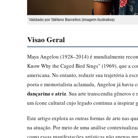
Validado por Stéfano Barcellos (imagem ilustrativa)
Visao Geral
Maya Angelou (1928–2014) é mundialmente reconhec
Know Why the Caged Bird Sings" (1969), que a con
americana. No entanto, reduzir sua trajetória à escr
poeta e memorialista aclamada, Angelou já havia c
dançarina e atriz
. Sua arte transcendia gêneros e 
um ícone cultural cujo legado continua a inspirar 
Este artigo explora as outras formas de arte nas q
na atuação. Por meio de uma análise contextualizad
como essas manifestações artísticas não apenas pr