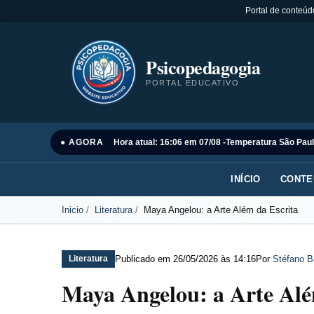
Portal de conteúd
Psicopedagogia
PORTAL EDUCATIVO
● AGORA
Hora atual: 16:06 em 07/08 -
Temperatura São Paul
INÍCIO
CONTE
Inicio
Literatura
Maya Angelou: a Arte Além da Escrita
Publicado em
26/05/2026 às 14:16
Por
Stéfano B
Literatura
Maya Angelou: a Arte Alé