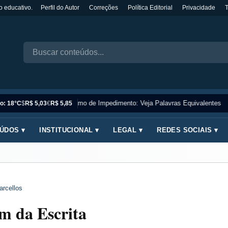
o educativo.
Perfil do Autor
Correções
Política Editorial
Privacidade
Sinônimo de Impedimento: Veja Palavras Equivalentes
o: 18°C
$
R$ 5,03
€
R$ 5,85
ÚDOS ▾
INSTITUCIONAL ▾
LEGAL ▾
REDES SOCIAIS ▾
arcellos
m da Escrita