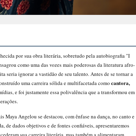
ida por sua obra literária, sobretudo pela autobiografia "I
sagrou como uma das vozes mais poderosas da literatura afro-
ita seria ignorar a vastidão de seu talento. Antes de se tornar a
cantora,
onstruído uma carreira sólida e multifacetada como
mídias, e foi justamente essa polivalência que a transformou em
gerações.
uais Maya Angelou se destacou, com ênfase na dança, no canto e
a, de dados objetivos e de fontes confiáveis, apresentaremos
ecederam sua carreira literária, mas também a alimentaram,