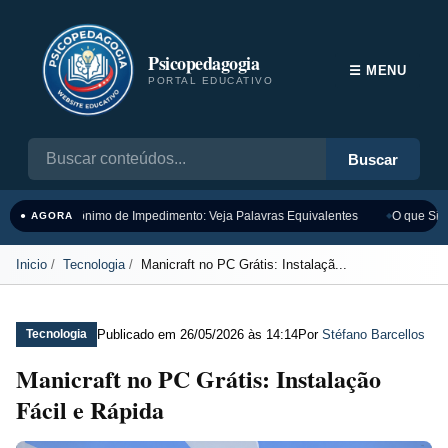
Psicopedagogia
☰ MENU
PORTAL EDUCATIVO
Buscar
Sinônimo de Impedimento: Veja Palavras Equivalentes
O que Sign
● AGORA
Inicio
Tecnologia
Manicraft no PC Grátis: Instalaçã...
Publicado em
26/05/2026 às 14:14
Por
Stéfano Barcellos
Tecnologia
Manicraft no PC Grátis: Instalação
Fácil e Rápida