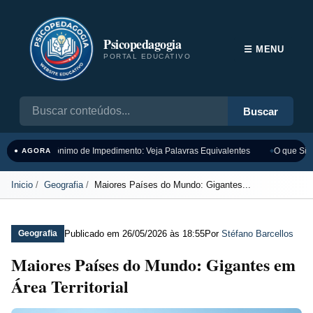
Psicopedagogia
☰ MENU
PORTAL EDUCATIVO
Buscar
Sinônimo de Impedimento: Veja Palavras Equivalentes
O que Sign
● AGORA
Inicio
Geografia
Maiores Países do Mundo: Gigantes...
Publicado em
26/05/2026 às 18:55
Por
Stéfano Barcellos
Geografia
Maiores Países do Mundo: Gigantes em
Área Territorial