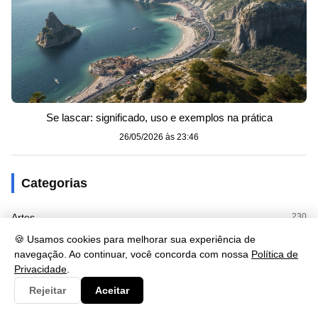
Se lascar: significado, uso e exemplos na prática
26/05/2026 às 23:46
Categorias
Artes
230
🍪 Usamos cookies para melhorar sua experiência de
Biologia
173
navegação. Ao continuar, você concorda com nossa
Política de
Privacidade
.
Clima
9
Rejeitar
Aceitar
Cultura
125