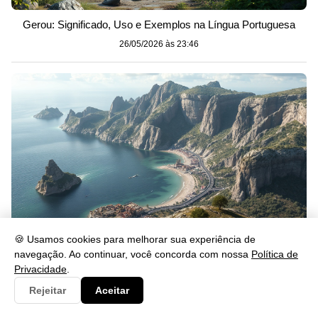
Gerou: Significado, Uso e Exemplos na Língua Portuguesa
26/05/2026 às 23:46
🍪 Usamos cookies para melhorar sua experiência de
navegação. Ao continuar, você concorda com nossa
Política de
Se lascar: significado, uso e exemplos na prática
Privacidade
.
26/05/2026 às 23:46
Rejeitar
Aceitar