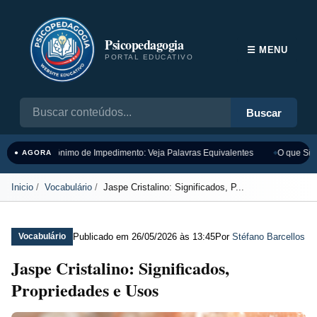
Psicopedagogia
☰ MENU
PORTAL EDUCATIVO
Buscar
Sinônimo de Impedimento: Veja Palavras Equivalentes
O que Sign
● AGORA
Inicio
Vocabulário
Jaspe Cristalino: Significados, P...
Publicado em
26/05/2026 às 13:45
Por
Stéfano Barcellos
Vocabulário
Jaspe Cristalino: Significados,
Propriedades e Usos