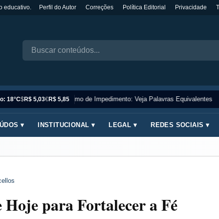
o educativo.
Perfil do Autor
Correções
Política Editorial
Privacidade
Sinônimo de Impedimento: Veja Palavras Equivalentes
o: 18°C
$
R$ 5,03
€
R$ 5,85
ÚDOS ▾
INSTITUCIONAL ▾
LEGAL ▾
REDES SOCIAIS ▾
ellos
e Hoje para Fortalecer a Fé