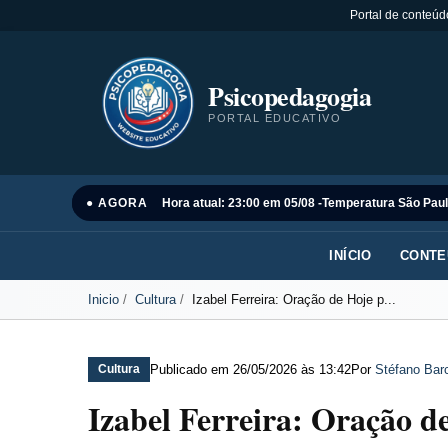
Portal de conteúd
Psicopedagogia
PORTAL EDUCATIVO
● AGORA
Hora atual: 23:00 em 05/08 -
Temperatura São Paul
INÍCIO
CONTE
Inicio
Cultura
Izabel Ferreira: Oração de Hoje p...
Publicado em
26/05/2026 às 13:42
Por
Stéfano Barc
Cultura
Izabel Ferreira: Oração d