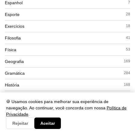
Espanhol
7
Esporte
28
Exercícios
18
Filosofia
41
Física
53
Geografia
169
Gramática
284
História
168
Inglês
56
🍪 Usamos cookies para melhorar sua experiência de
navegação. Ao continuar, você concorda com nossa
Política de
Interpretação
56
Privacidade
.
Literatura
53
Rejeitar
Aceitar
Matemática
169