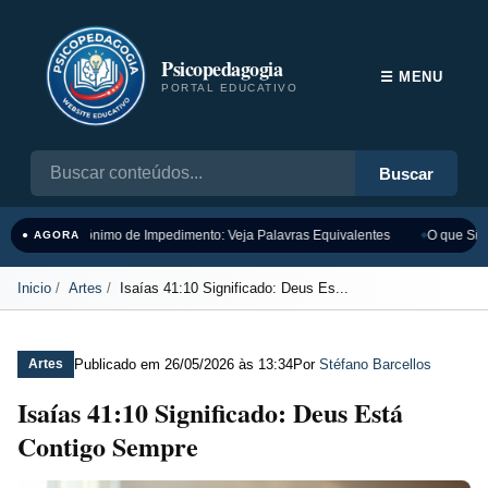
Psicopedagogia
☰ MENU
PORTAL EDUCATIVO
Buscar
Sinônimo de Impedimento: Veja Palavras Equivalentes
O que Sign
● AGORA
Inicio
Artes
Isaías 41:10 Significado: Deus Es...
Publicado em
26/05/2026 às 13:34
Por
Stéfano Barcellos
Artes
Isaías 41:10 Significado: Deus Está
Contigo Sempre