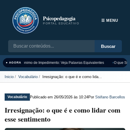
Psicopedagogia
☰ MENU
PORTAL EDUCATIVO
Buscar
Sinônimo de Impedimento: Veja Palavras Equivalentes
O que Sign
● AGORA
Inicio
Vocabulário
Irresignação: o que é e como lida...
Publicado em
26/05/2026 às 10:24
Por
Stéfano Barcellos
Vocabulário
Irresignação: o que é e como lidar com
esse sentimento