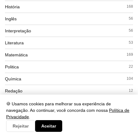
História
168
Inglês
56
Interpretação
56
Literatura
53
Matemática
169
Politica
22
Química
104
Redação
12
Saude
490
🍪 Usamos cookies para melhorar sua experiência de
navegação. Ao continuar, você concorda com nossa
Política de
Seguranca
93
Privacidade
.
Rejeitar
Aceitar
Simulados
15