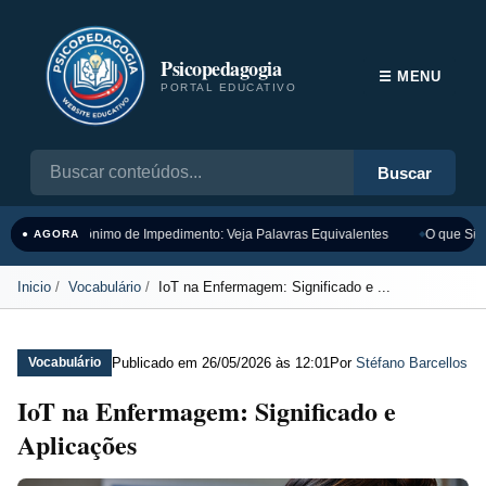
Psicopedagogia
☰ MENU
PORTAL EDUCATIVO
Buscar
Sinônimo de Impedimento: Veja Palavras Equivalentes
O que Sign
● AGORA
Inicio
Vocabulário
IoT na Enfermagem: Significado e ...
Publicado em
26/05/2026 às 12:01
Por
Stéfano Barcellos
Vocabulário
IoT na Enfermagem: Significado e
Aplicações