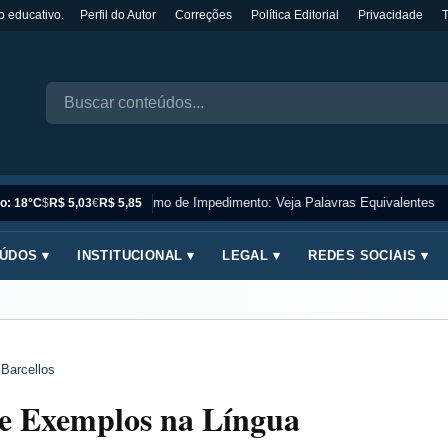
o educativo.
Perfil do Autor
Correções
Política Editorial
Privacidade
Sinônimo de Impedimento: Veja Palavras Equivalentes
o: 18°C
$
R$ 5,03
€
R$ 5,85
ÚDOS ▾
INSTITUCIONAL ▾
LEGAL ▾
REDES SOCIAIS ▾
 Barcellos
o e Exemplos na Língua