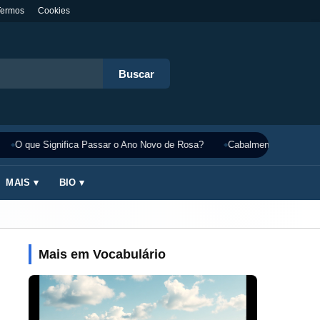
Termos
Cookies
Buscar
O que Significa Passar o Ano Novo de Rosa?
Cabalmente Significado
MAIS ▾
BIO ▾
Mais em Vocabulário