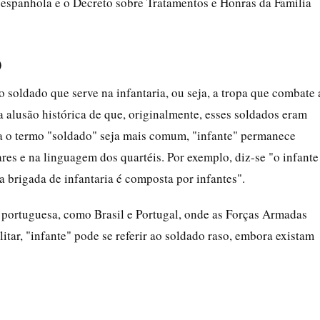
o espanhola e o Decreto sobre Tratamentos e Honras da Família
)
 o soldado que serve na infantaria, ou seja, a tropa que combate 
a alusão histórica de que, originalmente, esses soldados eram
ia o termo "soldado" seja mais comum, "infante" permanece
es e na linguagem dos quartéis. Por exemplo, diz-se "o infante
a brigada de infantaria é composta por infantes".
a portuguesa, como Brasil e Portugal, onde as Forças Armadas
itar, "infante" pode se referir ao soldado raso, embora existam