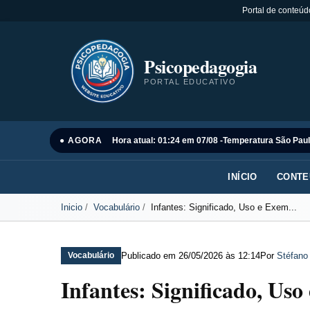
Portal de conteúd
Psicopedagogia
PORTAL EDUCATIVO
● AGORA
Hora atual: 01:24 em 07/08 -
Temperatura São Paul
INÍCIO
CONTE
Inicio
Vocabulário
Infantes: Significado, Uso e Exem...
Publicado em
26/05/2026 às 12:14
Por
Stéfano
Vocabulário
Infantes: Significado, Us