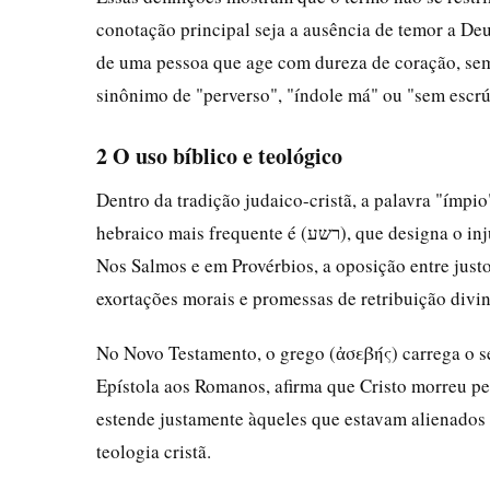
conotação principal seja a ausência de temor a Deu
de uma pessoa que age com dureza de coração, sem
sinônimo de "perverso", "índole má" ou "sem escrú
2 O uso bíblico e teológico
Dentro da tradição judaico-cristã, a palavra "ímpi
hebraico mais frequente é (רשע), que designa o injusto, o transgressor da lei divina, aquele que se opõe ao justo ().
Nos Salmos e em Provérbios, a oposição entre just
exortações morais e promessas de retribuição divin
No Novo Testamento, o grego (ἀσεβής) carrega o se
Epístola aos Romanos, afirma que Cristo morreu pe
estende justamente àqueles que estavam alienados d
teologia cristã.