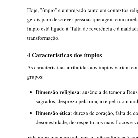
Hoje, "ímpio" é empregado tanto em contextos rel
gerais para descrever pessoas que agem com crue
ímpio está ligado à "falta de reverência e à mald
transformação.
4 Características dos ímpios
As características atribuídas aos ímpios variam c
grupos:
Dimensão religiosa
: ausência de temor a Deus,
sagrados, desprezo pela oração e pela comunid
Dimensão ética
: dureza de coração, falta de 
desonestidade, desrespeito aos mais fracos e v
Vale notar que nem toda pessoa não religiosa é con