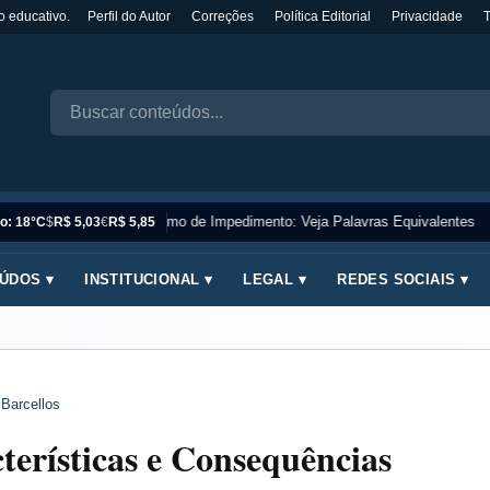
o educativo.
Perfil do Autor
Correções
Política Editorial
Privacidade
Sinônimo de Impedimento: Veja Palavras Equivalentes
o: 18°C
$
R$ 5,03
€
R$ 5,85
ÚDOS ▾
INSTITUCIONAL ▾
LEGAL ▾
REDES SOCIAIS ▾
 Barcellos
terísticas e Consequências