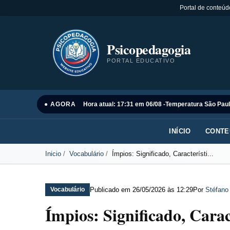
Portal de conteúd
Psicopedagogia
PORTAL EDUCATIVO
● AGORA
Hora atual: 17:31 em 06/08 -
Temperatura São Paul
INÍCIO
CONTE
Inicio
Vocabulário
Ímpios: Significado, Característi...
Publicado em
26/05/2026 às 12:29
Por
Stéfano
Vocabulário
Ímpios: Significado, Carac