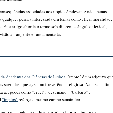
 consequências associadas aos ímpios é relevante não apenas
ara qualquer pessoa interessada em temas como ética, moralidade
s. Este artigo aborda o termo sob diferentes ângulos: lexical,
a visão abrangente e fundamentada.
 da Academia das Ciências de Lisboa
, "ímpio" é um adjetivo qu
as sagradas, que age com irreverência religiosa. Na mesma linha
ta acepções como "cruel", "desumano", "bárbaro" e
al
"ímpios"
reforça o mesmo campo semântico.
inge a um contexto exclusivamente religioso. Embora a