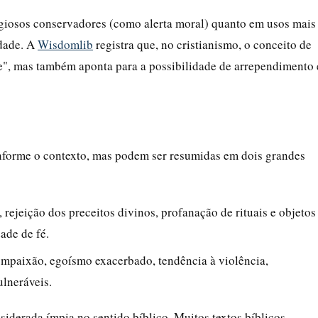
igiosos conservadores (como alerta moral) quanto em usos mais
ldade. A
Wisdomlib
registra que, no cristianismo, o conceito de
ade", mas também aponta para a possibilidade de arrependimento 
onforme o contexto, mas podem ser resumidas em dois grandes
 rejeição dos preceitos divinos, profanação de rituais e objetos
ade de fé.
compaixão, egoísmo exacerbado, tendência à violência,
ulneráveis.
siderada ímpia no sentido bíblico. Muitos textos bíblicos