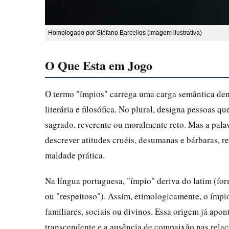
Homologado por Stéfano Barcellos (imagem ilustrativa)
O Que Esta em Jogo
O termo "ímpios" carrega uma carga semântica dens
literária e filosófica. No plural, designa pessoas 
sagrado, reverente ou moralmente reto. Mas a pala
descrever atitudes cruéis, desumanas e bárbaras, r
maldade prática.
Na língua portuguesa, "ímpio" deriva do latim (for
ou "respeitoso"). Assim, etimologicamente, o ímpi
familiares, sociais ou divinos. Essa origem já apo
transcendente e a ausência de compaixão nas rela