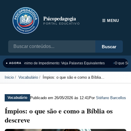
Psicopedagogia
☰ MENU
PORTAL EDUCATIVO
Buscar
Sinônimo de Impedimento: Veja Palavras Equivalentes
O que Sign
● AGORA
Inicio
Vocabulário
Ímpios: o que são e como a Bíblia...
Publicado em
26/05/2026 às 12:41
Por
Stéfano Barcellos
Vocabulário
Ímpios: o que são e como a Bíblia os
descreve