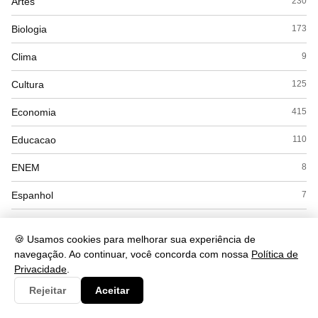
Artes
230
Biologia
173
Clima
9
Cultura
125
Economia
415
Educacao
110
ENEM
8
Espanhol
7
Esporte
28
🍪 Usamos cookies para melhorar sua experiência de
Exercícios
18
navegação. Ao continuar, você concorda com nossa
Política de
Privacidade
.
Filosofia
41
Rejeitar
Aceitar
Física
53