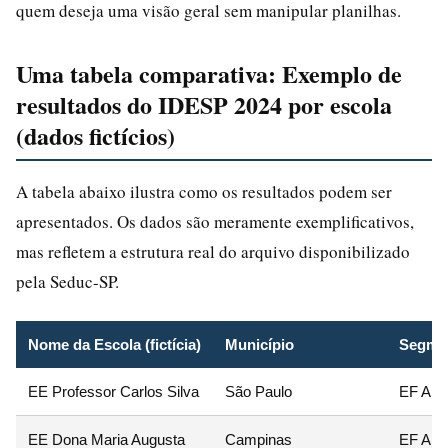
quem deseja uma visão geral sem manipular planilhas.
Uma tabela comparativa: Exemplo de
resultados do IDESP 2024 por escola
(dados fictícios)
A tabela abaixo ilustra como os resultados podem ser
apresentados. Os dados são meramente exemplificativos,
mas refletem a estrutura real do arquivo disponibilizado
pela Seduc-SP.
Nome da Escola (fictícia)
Município
Segme
EE Professor Carlos Silva
São Paulo
EF Anos
EE Dona Maria Augusta
Campinas
EF Ano