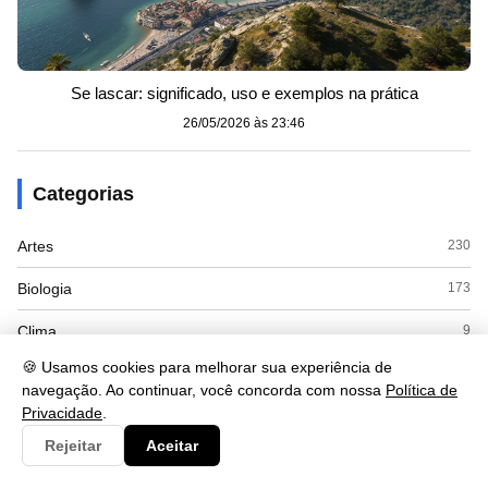
Se lascar: significado, uso e exemplos na prática
26/05/2026 às 23:46
Categorias
Artes
230
Biologia
173
Clima
9
🍪 Usamos cookies para melhorar sua experiência de
Cultura
125
navegação. Ao continuar, você concorda com nossa
Política de
Privacidade
.
Economia
415
Rejeitar
Aceitar
Educacao
110