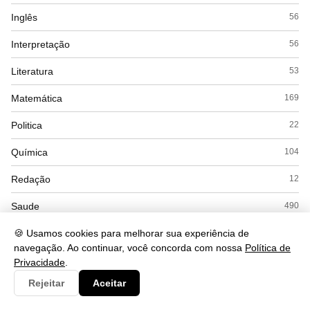
Inglês
56
Interpretação
56
Literatura
53
Matemática
169
Politica
22
Química
104
Redação
12
Saude
490
Seguranca
🍪 Usamos cookies para melhorar sua experiência de
93
navegação. Ao continuar, você concorda com nossa
Política de
Simulados
15
Privacidade
.
Rejeitar
Aceitar
Sociologia
45