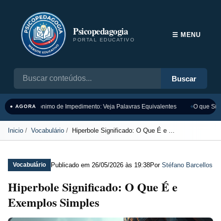
Psicopedagogia
☰ MENU
PORTAL EDUCATIVO
Buscar
Sinônimo de Impedimento: Veja Palavras Equivalentes
O que Sign
● AGORA
Inicio
Vocabulário
Hiperbole Significado: O Que É e ...
Publicado em
26/05/2026 às 19:38
Por
Stéfano Barcellos
Vocabulário
Hiperbole Significado: O Que É e
Exemplos Simples