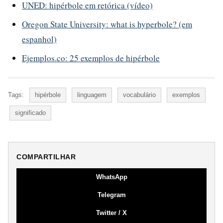
UNED: hipérbole em retórica (vídeo)
Oregon State University: what is hyperbole? (em
espanhol)
Ejemplos.co: 25 exemplos de hipérbole
Tags:
hipérbole
linguagem
vocabulário
exemplos
significado
COMPARTILHAR
WhatsApp
Telegram
Twitter / X