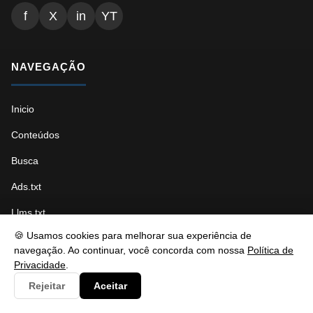
f
X
in
YT
NAVEGAÇÃO
Inicio
Conteúdos
Busca
Ads.txt
Llms.txt
🍪 Usamos cookies para melhorar sua experiência de
Robots.txt
navegação. Ao continuar, você concorda com nossa
Política de
Sitemap Índice
Privacidade
.
Rejeitar
Aceitar
Sitemap Páginas