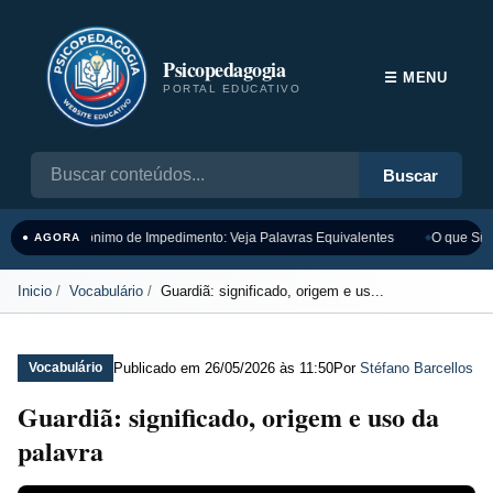
Psicopedagogia
☰ MENU
PORTAL EDUCATIVO
Buscar
Sinônimo de Impedimento: Veja Palavras Equivalentes
O que Sign
● AGORA
Inicio
Vocabulário
Guardiã: significado, origem e us...
Publicado em
26/05/2026 às 11:50
Por
Stéfano Barcellos
Vocabulário
Guardiã: significado, origem e uso da
palavra