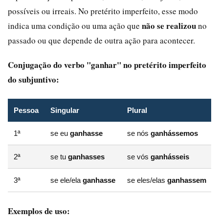
possíveis ou irreais. No pretérito imperfeito, esse modo
não se realizou
indica uma condição ou uma ação que
no
passado ou que depende de outra ação para acontecer.
Conjugação do verbo "ganhar" no pretérito imperfeito
do subjuntivo:
Pessoa
Singular
Plural
1ª
se eu
ganhasse
se nós
ganhássemos
2ª
se tu
ganhasses
se vós
ganhásseis
3ª
se ele/ela
ganhasse
se eles/elas
ganhassem
Exemplos de uso: