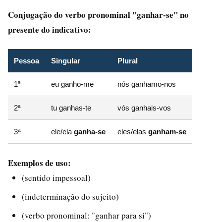
Conjugação do verbo pronominal "ganhar-se" no
presente do indicativo:
Pessoa
Singular
Plural
1ª
eu ganho-me
nós ganhamo-nos
2ª
tu ganhas-te
vós ganhais-vos
3ª
ele/ela
ganha-se
eles/elas
ganham-se
Exemplos de uso:
(sentido impessoal)
(indeterminação do sujeito)
(verbo pronominal: "ganhar para si")