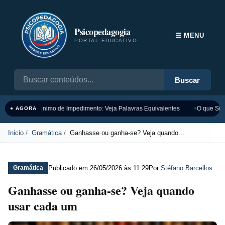
Psicopedagogia
☰ MENU
PORTAL EDUCATIVO
Buscar
Sinônimo de Impedimento: Veja Palavras Equivalentes
O que Sign
● AGORA
Inicio
Gramática
Ganhasse ou ganha-se? Veja quando...
Publicado em
26/05/2026 às 11:29
Por
Stéfano Barcellos
Gramática
Ganhasse ou ganha-se? Veja quando
usar cada um