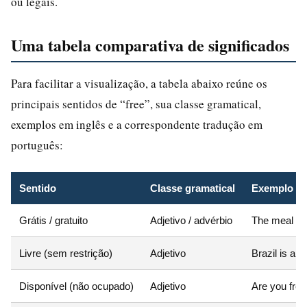
ou legais.
Uma tabela comparativa de significados
Para facilitar a visualização, a tabela abaixo reúne os
principais sentidos de “free”, sua classe gramatical,
exemplos em inglês e a correspondente tradução em
português:
Sentido
Classe gramatical
Exemplo em
Grátis / gratuito
Adjetivo / advérbio
The meal is 
Livre (sem restrição)
Adjetivo
Brazil is a f
Disponível (não ocupado)
Adjetivo
Are you free