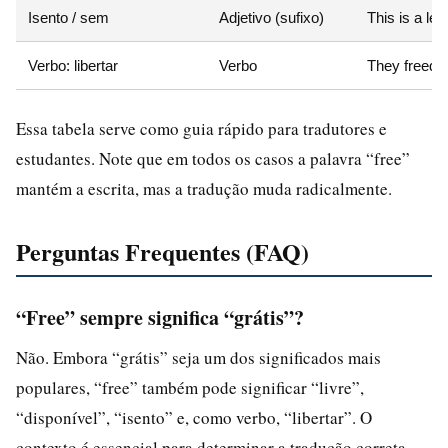
Isento / sem
Adjetivo (sufixo)
This is a lea
Verbo: libertar
Verbo
They freed t
Essa tabela serve como guia rápido para tradutores e
estudantes. Note que em todos os casos a palavra “free”
mantém a escrita, mas a tradução muda radicalmente.
Perguntas Frequentes (FAQ)
“Free” sempre significa “grátis”?
Não. Embora “grátis” seja um dos significados mais
populares, “free” também pode significar “livre”,
“disponível”, “isento” e, como verbo, “libertar”. O
contexto é essencial para determinar a tradução correta.