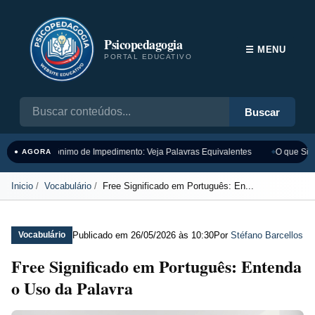
Psicopedagogia
☰ MENU
PORTAL EDUCATIVO
Buscar
Sinônimo de Impedimento: Veja Palavras Equivalentes
O que Sign
● AGORA
Inicio
Vocabulário
Free Significado em Português: En...
Publicado em
26/05/2026 às 10:30
Por
Stéfano Barcellos
Vocabulário
Free Significado em Português: Entenda
o Uso da Palavra