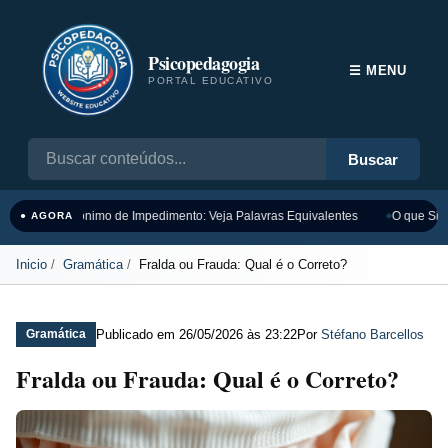
Psicopedagogia
☰ MENU
PORTAL EDUCATIVO
Buscar
Sinônimo de Impedimento: Veja Palavras Equivalentes
O que Sign
● AGORA
Inicio
Gramática
Fralda ou Frauda: Qual é o Correto?
Publicado em
26/05/2026 às 23:22
Por
Stéfano Barcellos
Gramática
Fralda ou Frauda: Qual é o Correto?