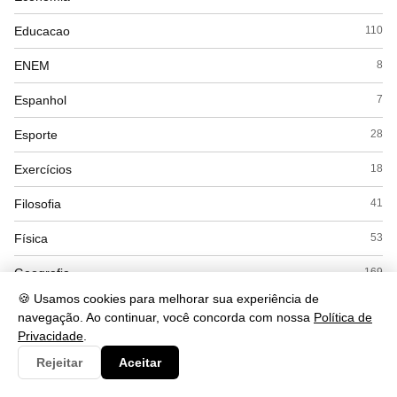
Educacao
110
ENEM
8
Espanhol
7
Esporte
28
Exercícios
18
Filosofia
41
Física
53
Geografia
169
🍪 Usamos cookies para melhorar sua experiência de
Gramática
284
navegação. Ao continuar, você concorda com nossa
Política de
Privacidade
.
História
168
Rejeitar
Aceitar
Inglês
56