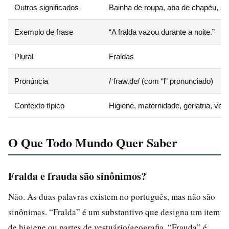
Outros significados
Bainha de roupa, aba de chapéu, s
Exemplo de frase
“A fralda vazou durante a noite.”
Plural
Fraldas
Pronúncia
/ˈfɾaw.dɐ/ (com “l” pronunciado)
Contexto típico
Higiene, maternidade, geriatria, vest
O Que Todo Mundo Quer Saber
Fralda e frauda são sinônimos?
Não. As duas palavras existem no português, mas não são
sinônimas. “Fralda” é um substantivo que designa um item
de higiene ou partes de vestuário/geografia. “Frauda” é