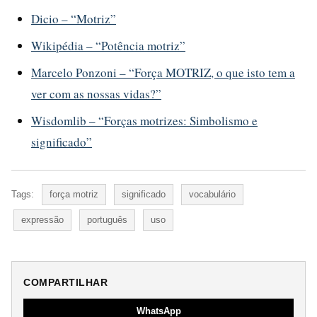
Dicio – “Motriz”
Wikipédia – “Potência motriz”
Marcelo Ponzoni – “Força MOTRIZ, o que isto tem a
ver com as nossas vidas?”
Wisdomlib – “Forças motrizes: Simbolismo e
significado”
Tags:
força motriz
significado
vocabulário
expressão
português
uso
COMPARTILHAR
WhatsApp