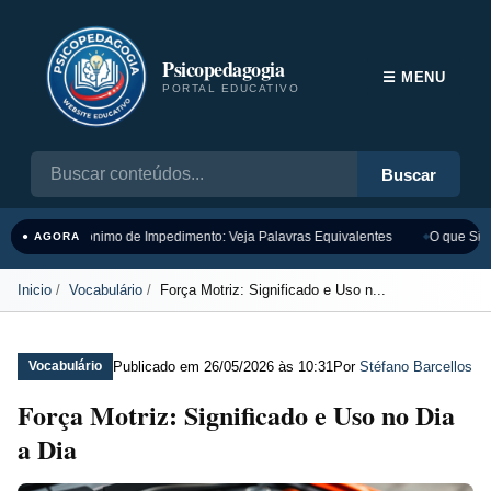
Psicopedagogia
☰ MENU
PORTAL EDUCATIVO
Buscar
Sinônimo de Impedimento: Veja Palavras Equivalentes
O que Sign
● AGORA
Inicio
Vocabulário
Força Motriz: Significado e Uso n...
Publicado em
26/05/2026 às 10:31
Por
Stéfano Barcellos
Vocabulário
Força Motriz: Significado e Uso no Dia
a Dia